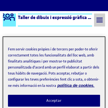
Logo Ágora
Taller de dibuix i expressió gràfica aula 2
Saltar al contingut
Semestre 20221 - Aula 2
visual
Fem servir
cookies
pròpies i de tercers per poder-te oferir
correctament totes les funcionalitats del lloc web, amb
visual
finalitats analítiques i per mostrar-te publicitat
personalitzada d'acord amb un perfil elaborat a partir dels
teus hàbits de navegació. Pots acceptar, rebutjar o
Pac 2 – Primer lliurament parcial
Publicat per
configurar les teves preferències fent clic a sota, o obtenir-
Publicat per
Jordi Llort Figuerola
Visibilitat:
Data de publicació
24 juliol, 2023 3:53 pm
el Pac 2 – Primer lliurament parcial
Públic
-
23 Nov. 2022
-
comentari
ne més informació en la nostra
política de cookies.
Acceptar