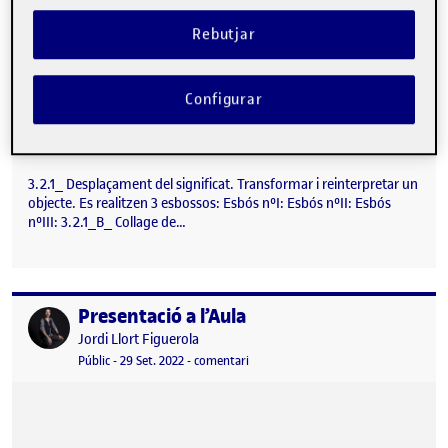
Rebutjar
Configurar
3.2.1_ Desplaçament del significat. Transformar i reinterpretar un
objecte. Es realitzen 3 esbossos: Esbós nºI: Esbós nºII: Esbós
nºIII: 3.2.1_B_ Collage de…
Presentació a l’Aula
Publicat per
Publicat per
Jordi Llort Figuerola
Visibilitat:
Data de publicació
24 juliol, 2023 8:12 pm
el Presentació a l’Aula
Públic
-
29 Set. 2022
-
comentari