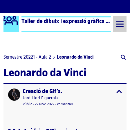
Logo Ágora
Taller de dibuix i expressió gràfica aula 2
Saltar al contingut
Semestre 20221 - Aula 2
Leonardo da Vinci
Leonardo da Vinci
Creació de Gif’s.
Publicat per
expa
Publicat per
Jordi Llort Figuerola
Visibilitat:
Data de publicació
24 juliol, 2023 4:58 pm
el Creació de Gif’s.
Públic
-
22 Nov. 2022
-
comentari