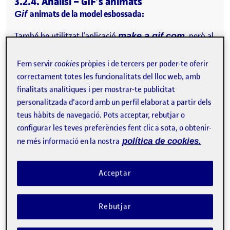
3.2.4. Anàlisi – GIF’s animats
animats de la model esbossada:
Gif
També he utilitzat l’aplicació
, però al
make a gif.com
mateix photoshop es poden crear gif’s molt més
complexos, com el que exposo a sota d’aquesta model
Fem servir
cookies
pròpies i de tercers per poder-te oferir
de Ioga.
correctament totes les funcionalitats del lloc web, amb
finalitats analítiques i per mostrar-te publicitat
personalitzada d'acord amb un perfil elaborat a partir dels
teus hàbits de navegació. Pots acceptar, rebutjar o
configurar les teves preferències fent clic a sota, o obtenir-
ne més informació en la nostra
política de cookies.
Acceptar
Rebutjar
Creació del .gif de la model.