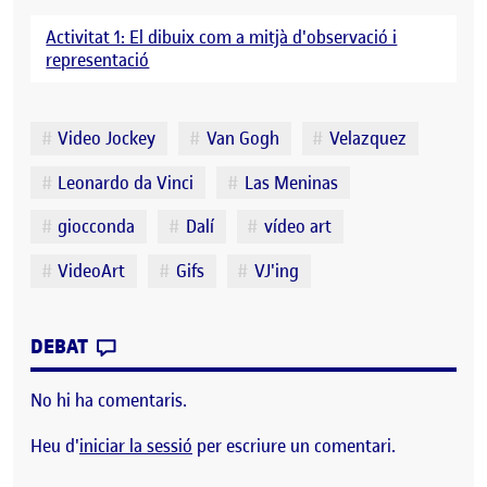
Activitat 1: El dibuix com a mitjà d'observació i
representació
Etiquetes
Video Jockey
Van Gogh
Velazquez
Leonardo da Vinci
Las Meninas
giocconda
Dalí
vídeo art
VideoArt
Gifs
VJ'ing
CONTRIBUTION
0
EL CREACIÓ DE GIF’S.
DEBAT
No hi ha comentaris.
Heu d'
iniciar la sessió
per escriure un comentari.