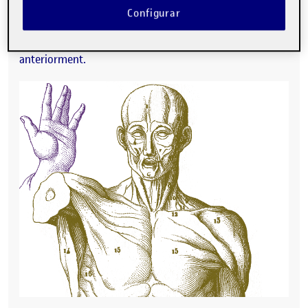
Configurar
Adjunto alguns del Gif’s animats que he realitzat
anteriorment.